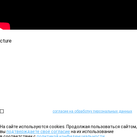
Не можете определиться?
Проконсультируем и поможем подобрать необходимое оборудова
Или закажите обратный звонок:
Нажимая на кнопку, я даю
согласие на обработку персональных данных
на
На сайте используются cookies. Продолжая пользоваться сайтом,
вы
подтверждаете своё согласие
на их использование
в соответствии с
политикой конфиденциальности