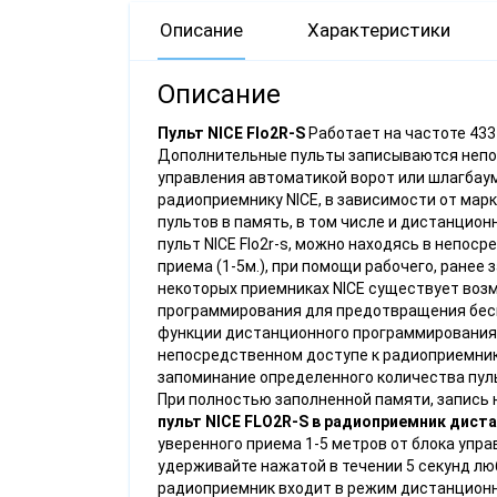
Описание
Характеристики
Описание
Пульт NICE Flo2R-S
Работает на частоте 433 
Дополнительные пульты записываются непос
управления автоматикой ворот или шлагбаум
радиоприемнику NICE, в зависимости от мар
пультов в память, в том числе и дистанцио
пульт NICE Flo2r-s, можно находясь в непоср
приема (1-5м.), при помощи рабочего, ранее 
некоторых приемниках NICE существует во
программирования для предотвращения беск
функции дистанционного программирования,
непосредственном доступе к радиоприемнику
запоминание определенного количества пуль
При полностью заполненной памяти, запись 
пульт NICE FLO2R-S в радиоприемник дист
уверенного приема 1-5 метров от блока упра
удерживайте нажатой в течении 5 секунд люб
радиоприемник входит в режим дистанционно