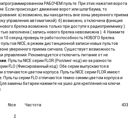
 запрограммированном РАБОЧЕМ пульте. При этих нажатия ворота
. Если происходит движение ворот или шлагбаума, то
ования: а) возможно, вы находитесь вне зоны уверенного прием
ку управления автоматикой). б) возможно, отключена функция
нового брелка возможна только при доступе к радиоприемнику ).
ью заполнена ( запись нового брелка невозможна ). 4. Нажмите
рез 10 секунд проверьте работоспособность НОВОГО брелка.
пультов NICE, в режим дистанционной записи новых пультов
зоне уверенного приема сигнала. Существует возможность
и управления. Рекомендуется отключить питание от не
ние.
Пульты NICE серии FLOR (Роллинг-код) из-за разности
ерии FLO (Фиксированный код). Обе серии выпускаются в
ни отличаются цветом корпуса. Пульты NICE серии FLOR имеют
усе. Пульты серии FLO отличаются темно-синим цветом корпуса и
ля замены батареи нажмите на ушко для крепления на ключи.
.
Nice
Частота:
43
2