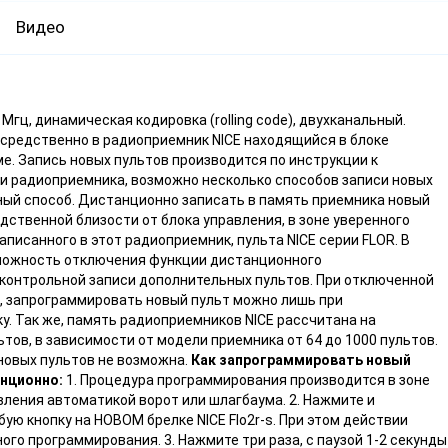
Видео
Мгц, динамическая кодировка (rolling code), двухканальный.
редственно в радиоприемник NICE находящийся в блоке
е. Запись новых пультов производится по инструкции к
ки радиоприемника, возможно несколько способов записи новых
нный способ. Дистанционно записать в память приемника новый
едственной близости от блока управления, в зоне уверенного
записанного в этот радиоприемник, пульта NICE серии FLOR. В
зможность отключения функции дистанционного
онтрольной записи дополнительных пультов. При отключенной
 запрограммировать новый пульт можно лишь при
. Так же, память радиоприемников NICE рассчитана на
тов, в зависимости от модели приемника от 64 до 1000 пультов.
новых пультов не возможна.
Как запрограммировать новый
анционно:
1. Процедура программирования производится в зоне
вления автоматикой ворот или шлагбаума. 2. Нажмите и
ую кнопку на НОВОМ брелке NICE Flo2r-s. При этом действии
го программирования. 3. Нажмите три раза, с паузой 1-2 секунды