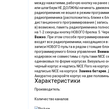
между нажатиями, рабочую кнопку на ранее
или шлагбаум НЕ ДОЛЖНЫ начинать движение
радиоприемник не вошел в режим программир
радиоприемника (расположитесь ближе к бло
дистанционного программирования ( запись 
в) возможно, память радиоприемника полност
на 1-2 секунды кнопку НОВОГО брелка. 5. Че
Важно.
При этом способе программировании 
входят все радиоприемники, находящиеся в 
записи НОВОГО пульта в рядом стоящие блок
программируемого блока управления.
Внима
кодировок не совместимы с пультами NICE с
одинаковых по форме корпусах. Визуально о
черный корпус и надпись NICE Flors на корп
надписью NICE на корпусе.
Замена батареи.
Д
Аккуратно раскройте корпус на две половины
Характеристики
Производитель:
Количество каналов: