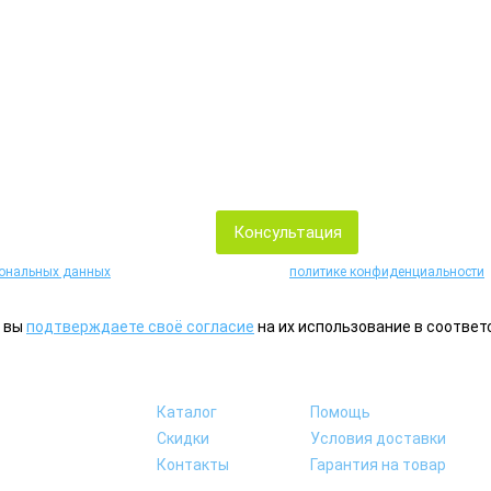
я?
одимое оборудование по тел. 8 (495) 966-41-41
сональных данных
на условиях, изложенных в
политике конфиденциальности
, вы
подтверждаете своё согласие
на их использование в соответ
Каталог
Помощь
Скидки
Условия доставки
Контакты
Гарантия на товар