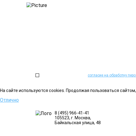
Не можете определитьс
Проконсультируем и поможем подобрать необх
Или закажите обратный звонок:
Нажимая на кнопку, я даю
согласие на обработку пер
На сайте используются cookies. Продолжая пользоваться сайтом
Отлично
8 (495) 966-41-41
105523
, г.
Москва
,
Байкальская улица, 48