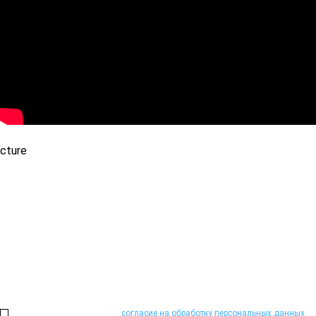
Не можете определиться?
Проконсультируем и поможем подобрать необходимое оборудова
Или закажите обратный звонок:
Нажимая на кнопку, я даю
согласие на обработку персональных данных
на