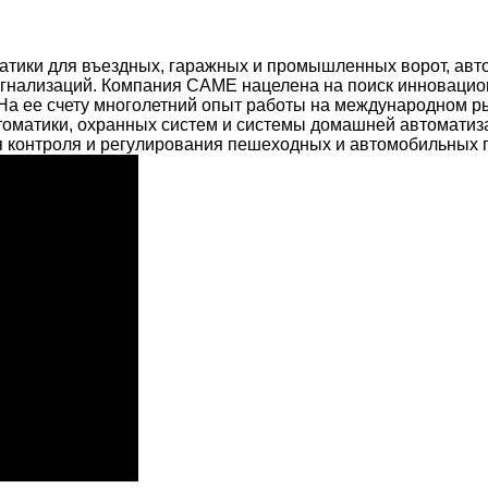
тики для въездных, гаражных и промышленных ворот, автом
сигнализаций. Компания CAME нацелена на поиск инноваци
На ее счету многолетний опыт работы на международном ры
томатики, охранных систем и системы домашней автоматиз
контроля и регулирования пешеходных и автомобильных п