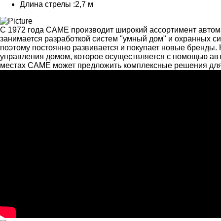
Длина стрелы :
2,7 м
С 1972 года CAME производит широкий ассортимент автома
занимается разработкой систем "умный дом" и охранных 
поэтому постоянно развивается и покупает новые бренды. 
управления домом, которое осуществляется с помощью ав
местах CAME может предложить комплексные решения для 