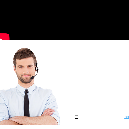
Не можете оп
Проконсультируем и помож
Или закажите обратный з
Нажимая на кнопку, я даю
со