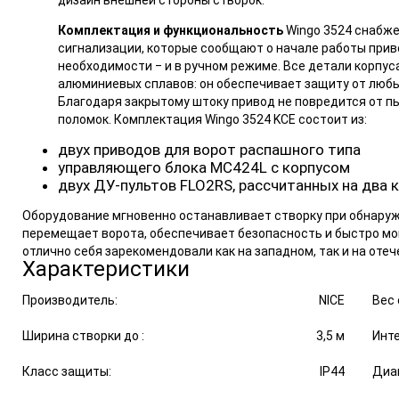
дизайн внешней стороны створок.
Комплектация и функциональность
Wingo 3524 снабж
сигнализации, которые сообщают о начале работы приво
необходимости ‒ и в ручном режиме. Все детали корпус
алюминиевых сплавов: он обеспечивает защиту от любы
Благодаря закрытому штоку привод не повредится от пы
поломок. Комплектация Wingo 3524 KCE состоит из:
двух приводов для ворот распашного типа
управляющего блока MC424L с корпусом
двух ДУ-пультов FLO2RS, рассчитанных на два к
Оборудование мгновенно останавливает створку при обнаруже
перемещает ворота, обеспечивает безопасность и быстро мо
отлично себя зарекомендовали как на западном, так и на оте
Характеристики
Производитель:
NICE
Вес 
Ширина створки до :
3,5 м
Инте
Класс защиты:
IP44
Диап