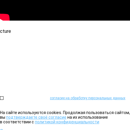
Не можете определиться?
Проконсультируем и поможем подобрать необходимое оборудова
Или закажите обратный звонок:
Нажимая на кнопку, я даю
согласие на обработку персональных данных
на
На сайте используются cookies. Продолжая пользоваться сайтом,
вы
подтверждаете своё согласие
на их использование
в соответствии с
политикой конфиденциальности