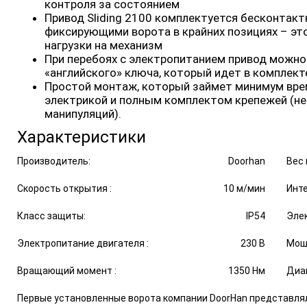
контроля за состоянием
Привод Sliding 2100 комплектуется бесконта
фиксирующими ворота в крайних позициях – эт
нагрузки на механизм
При перебоях с электропитанием привод можно
«английского» ключа, который идет в комплект
Простой монтаж, который займет минимум врем
электрикой и полным комплектом крепежей (не
манипуляций).
Характеристики
Производитель:
Doorhan
Вес 
Скорость открытия :
10 м/мин
Инте
Класс защиты:
IP54
Элек
Электропитание двигателя :
230 В
Мощ
Вращающий момент :
1350 Нм
Диап
Первые установленные ворота компании DoorHan представля