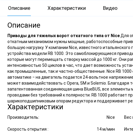
Описание
Характеристики
Видео
Описание
Приводы для тяжелых ворот откатного типа от Nice
Для о
откатным механизмом нужны мощные, работоспособные прив
большую нагрузку. У компании Nice, известного итальянского
устройства модели RB 1000. Это самоблокирующиеся привод
которые могут перемещать створку массой до 1000 кг. Они ра
интенсивностью 50 циклов в час, что дает возможность уста
как промышленные, так и частно-общественные. Nice RB 1000
автоматике ‒ на двигатель подается 24-вольтное напряжение,
может взаимодействовать с Opera, SM и Solemio. Благодаря т
запатентованная соединяющая шина BlueBUS, все элементы м
проводами без требований к полярности. RB 1000 работает п
шарикоподшипниковым опорам редуктора и поддерживает ре
Характеристики
Производитель:
Nice
Вес 
Скорость открытия :
14 м/мин
Инте