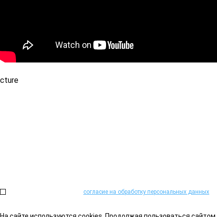
Не можете определиться?
Проконсультируем и поможем подобрать необходимое оборудова
Или закажите обратный звонок:
Нажимая на кнопку, я даю
согласие на обработку персональных данных
на
На сайте используются cookies. Продолжая пользоваться сайтом,