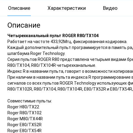
Описание
Характеристики
Видео
Описание
Четырехканальный пульт ROGER R80/TX104
Работает на частоте 433,92Мгц, фиксированная кодировка.
Каждый дополнительный пульт программируется в память ра
шлагбаума Roger Technology.
Серия пультов ROGER R80 представлена четырьмя видами бр
R80/TX104, R80/TX104R четырехканальные.
Индекс R в названии пульта, говорит о возможности копирован
При наличии в названии пульта индекса R программирование 
сигналов со всех пультов ROGER Technology использующих фи
R80/TX102R, R80/TX104, R80/TX104R, Е80/ТХ52R и Е80/ТХ54R,
Совместимые пульты:
Roger H80/TX22
Roger R80/TX102
Roger M80/TX44R
Roger E80/TX52R
Roger E80/TX54R