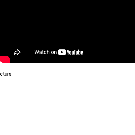
Не можете определиться?
Проконсультируем и поможем подобрать необходимое оборудова
Или закажите обратный звонок: